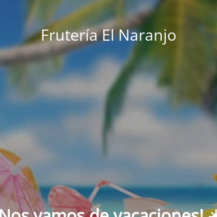
Frutería El Naranjo
¡Nos vamos de vacaciones! ☀