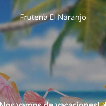
Frutería El Naranjo
¡Nos vamos de vacaciones! ☀