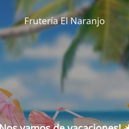
Frutería El Naranjo
¡Nos vamos de vacaciones! ☀