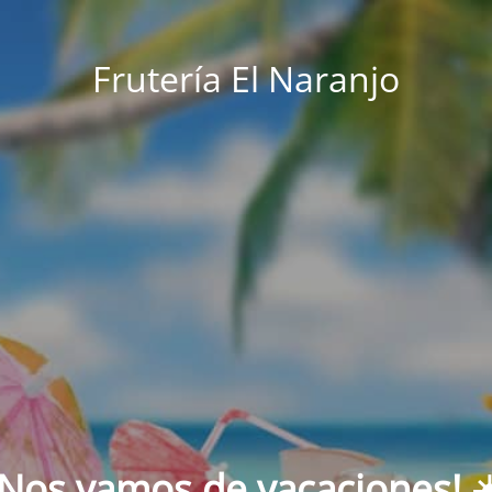
Frutería El Naranjo
¡Nos vamos de vacaciones! ☀