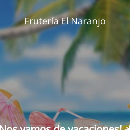
Frutería El Naranjo
¡Nos vamos de vacaciones! ☀