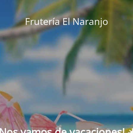
Frutería El Naranjo
¡Nos vamos de vacaciones! ☀