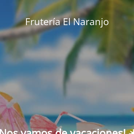
Frutería El Naranjo
¡Nos vamos de vacaciones! ☀