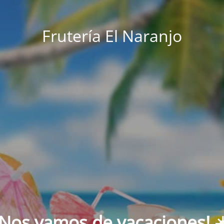
Frutería El Naranjo
¡Nos vamos de vacaciones! ☀