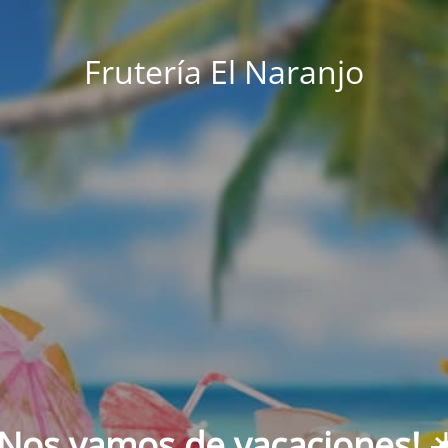
Frutería El Naranjo
¡Nos vamos de vacaciones! ☀