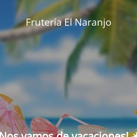
Frutería El Naranjo
¡Nos vamos de vacaciones! ☀