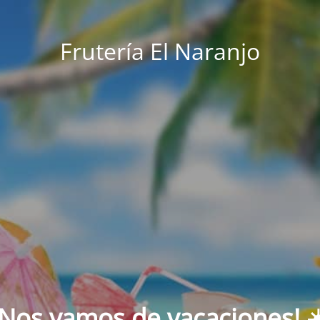
Frutería El Naranjo
¡Nos vamos de vacaciones! ☀